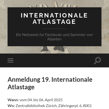
INTERNATIONALE
ATLASTAGE
Ein Netzwerk für Fachleute und Sammler von
Atlanten
Suchfe
Mobile-
ein-/a
Menü
ein-/ausblenden
Anmeldung 19. Internationale
Atlastage
Wann:
vom 04. bis 06. April 2025
Wo:
Zentralbibliothek Zürich, Zähringerpl. 6, 8001