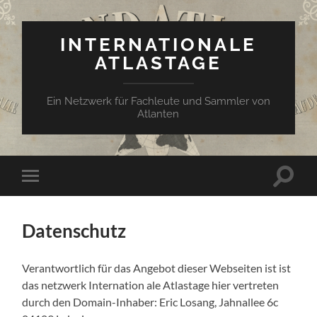
INTERNATIONALE
ATLASTAGE
Ein Netzwerk für Fachleute und Sammler von
Atlanten
Suchfe
Mobile-
ein-/a
Menü
ein-/ausblenden
Datenschutz
Verantwortlich für das Angebot dieser Webseiten ist ist
das netzwerk Internation ale Atlastage hier vertreten
durch den Domain-Inhaber: Eric Losang, Jahnallee 6c